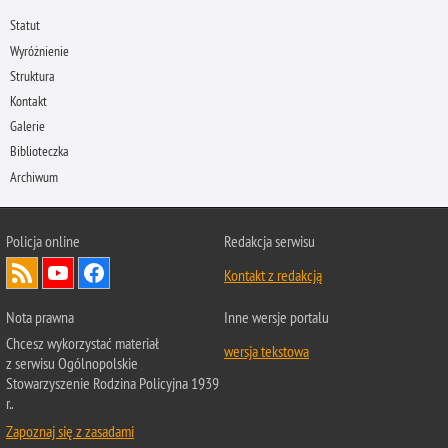
Statut
Wyróżnienie
Struktura
Kontakt
Galerie
Biblioteczka
Archiwum
Policja online
Redakcja serwisu
Kontakt z redakcją
Nota prawna
Inne wersje portalu
Chcesz wykorzystać materiał
wersja tekstowa
z serwisu Ogólnopolskie
Stowarzyszenie Rodzina Policyjna 1939
r..
Zapoznaj się z zasadami