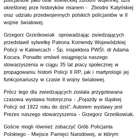
policjantów jako ofiar sowieckiej zbrodni wojennej, dziś
określonej prze historyków mianem - Zbrodni Katyńskiej
oraz udziału przedwojennych polskich policjantów w II
wojnie światowej.
Grzegorz Grześkowiak oprowadzając zwiedzających
przedstawił sylwetkę Patrona Komendy Wojewódzkiej
Policji w Katowicach - Śp. inspektora PWŚl. dr Adama
Kocura. Ponadto omówił osiągnięcia naszego
stowarzyszenia w ciągu 35 lat pracy społecznej w
propagowaniu historii Policji II RP, jak i martyrologii jej
funkcjonariuszy w czasie II wojny światowej.
Prócz tego dla zwiedzających została przygotowana
czasowa wystawa historyczna - „Pojazdy w śląskiej
Policji od 1922 roku do dziś”. Autorem wystawy jest
Prezes naszego stowarzyszenia - Grzegorz Grześkowiak.
Goście mogli również zobaczyć Grób Policjanta
Polskiego - Miejsce Pamięci Narodowej, w którym