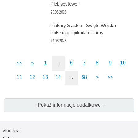
Plebiscytowej)
25.08.2025
Piekary Śląskie - Święto Wojska
Polskiego i piknik militarny
24.08.2025
<<
<
1
...
6
7
8
9
10
11
12
13
14
...
68
>
>>
↓ Pokaż informacje dodatkowe ↓
Aktualności