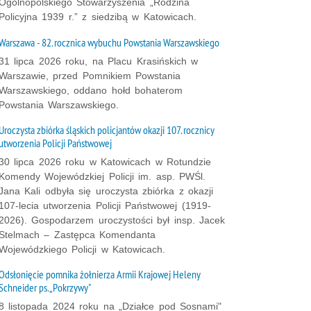
Ogólnopolskiego Stowarzyszenia „Rodzina
Policyjna 1939 r.” z siedzibą w Katowicach.
Warszawa - 82. rocznica wybuchu Powstania Warszawskiego
31 lipca 2026 roku, na Placu Krasińskich w
Warszawie, przed Pomnikiem Powstania
Warszawskiego, oddano hołd bohaterom
Powstania Warszawskiego.
Uroczysta zbiórka śląskich policjantów okazji 107. rocznicy
utworzenia Policji Państwowej
30 lipca 2026 roku w Katowicach w Rotundzie
Komendy Wojewódzkiej Policji im. asp. PWŚl.
Jana Kali odbyła się uroczysta zbiórka z okazji
107-lecia utworzenia Policji Państwowej (1919-
2026). Gospodarzem uroczystości był insp. Jacek
Stelmach – Zastępca Komendanta
Wojewódzkiego Policji w Katowicach.
Odsłonięcie pomnika żołnierza Armii Krajowej Heleny
Schneider ps. „Pokrzywy"
8 listopada 2024 roku na „Działce pod Sosnami"