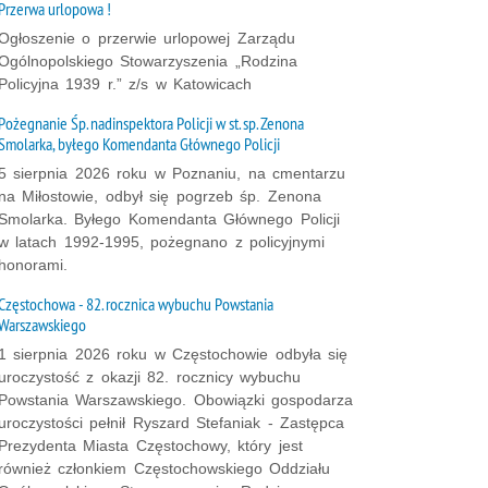
Przerwa urlopowa !
Ogłoszenie o przerwie urlopowej Zarządu
Ogólnopolskiego Stowarzyszenia „Rodzina
Policyjna 1939 r.” z/s w Katowicach
Pożegnanie Śp. nadinspektora Policji w st. sp. Zenona
Smolarka, byłego Komendanta Głównego Policji
5 sierpnia 2026 roku w Poznaniu, na cmentarzu
na Miłostowie, odbył się pogrzeb śp. Zenona
Smolarka. Byłego Komendanta Głównego Policji
w latach 1992-1995, pożegnano z policyjnymi
honorami.
Częstochowa - 82. rocznica wybuchu Powstania
Warszawskiego
1 sierpnia 2026 roku w Częstochowie odbyła się
uroczystość z okazji 82. rocznicy wybuchu
Powstania Warszawskiego. Obowiązki gospodarza
uroczystości pełnił Ryszard Stefaniak - Zastępca
Prezydenta Miasta Częstochowy, który jest
również członkiem Częstochowskiego Oddziału