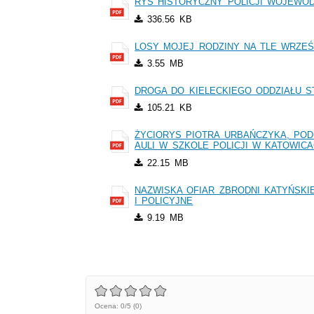
RYS HISTORYCZNY POLICJI WOJEWÓDZ
336.56 KB
LOSY MOJEJ RODZINY NA TLE WRZEŚN
3.55 MB
DROGA DO KIELECKIEGO ODDZIAŁU ST
105.21 KB
ŻYCIORYS PIOTRA URBAŃCZYKA, POD
AULI W SZKOLE POLICJI W KATOWIC
22.15 MB
NAZWISKA OFIAR ZBRODNI KATYŃSK
I POLICYJNE
9.19 MB
Ocena: 0/5 (0)