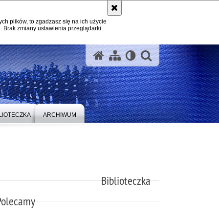
ych plików, to zgadzasz się na ich użycie
. Brak zmiany ustawienia przeglądarki
otwórz wysz
LIOTECZKA
ARCHIWUM
Biblioteczka
Polecamy