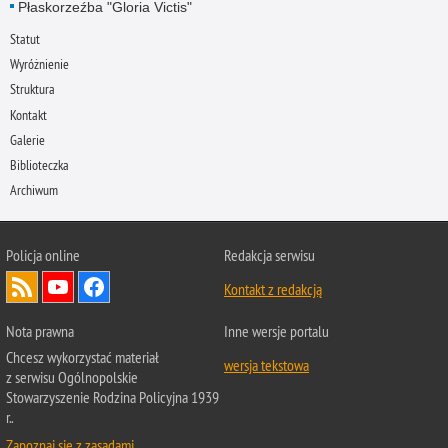
Płaskorzeźba "Gloria Victis"
Statut
Wyróżnienie
Struktura
Kontakt
Galerie
Biblioteczka
Archiwum
Policja online
Redakcja serwisu
Kontakt z redakcją
Nota prawna
Inne wersje portalu
Chcesz wykorzystać materiał
wersja tekstowa
z serwisu Ogólnopolskie
Stowarzyszenie Rodzina Policyjna 1939
r..
Zapoznaj się z zasadami